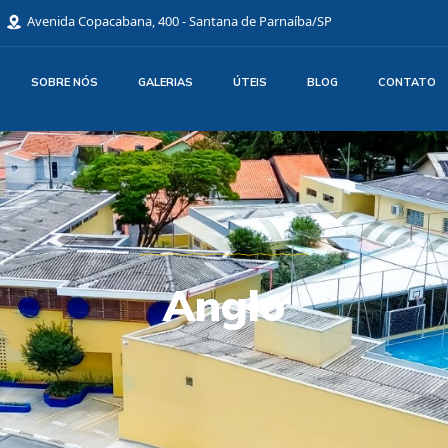
Avenida Copacabana, 400 - Santana de Parnaíba/SP
SOBRE NÓS
GALERIAS
ÚTEIS
BLOG
CONTATO
Anglo