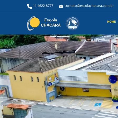
11 4622-8777
contato@escolachacara.com.br
HOME